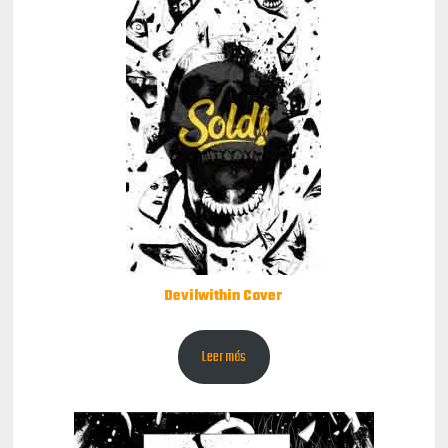
Devilwithin Cover
Leer más