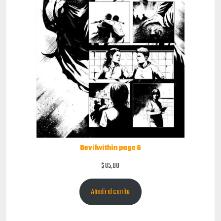
Devilwithin page 6
$
85,00
Añadir al carrito