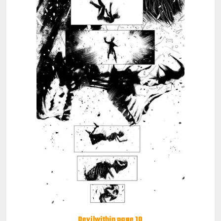
Devilwithin page 10