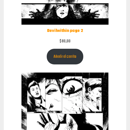
Devilwithin page 2
$
80,00
Añadir al carrito