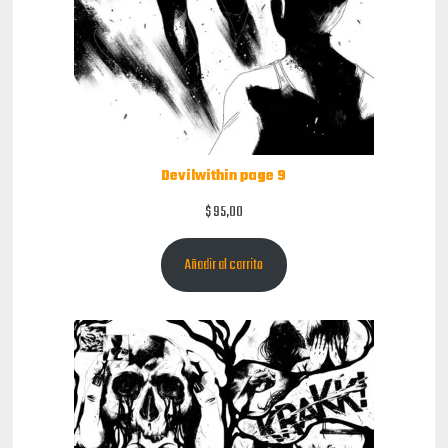
Devilwithin page 9
$
95,00
Añadir al carrito