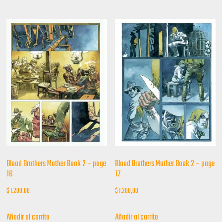
Blood Brothers Mother Book 2 – page
Blood Brothers Mother Book 2 – page
16
17
$
1.200,00
$
1.200,00
Añadir al carrito
Añadir al carrito