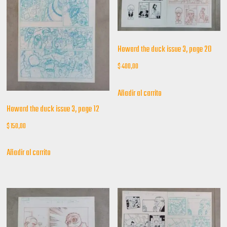
Howard the duck issue 3, page 20
$
400,00
Añadir al carrito
Howard the duck issue 3, page 12
$
150,00
Añadir al carrito