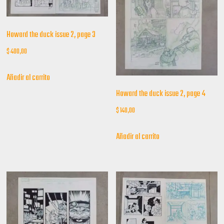
Howard the duck issue 2, page 3
$
400,00
Añadir al carrito
Howard the duck issue 2, page 4
$
140,00
Añadir al carrito