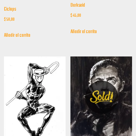
Darkseid
Ciclops
$
45,00
$
50,00
Añadir al carrito
Añadir al carrito