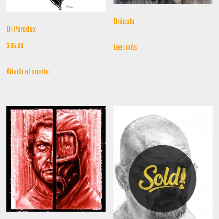
Drácula
Dr Paradox
$
85,00
Leer más
Añadir al carrito