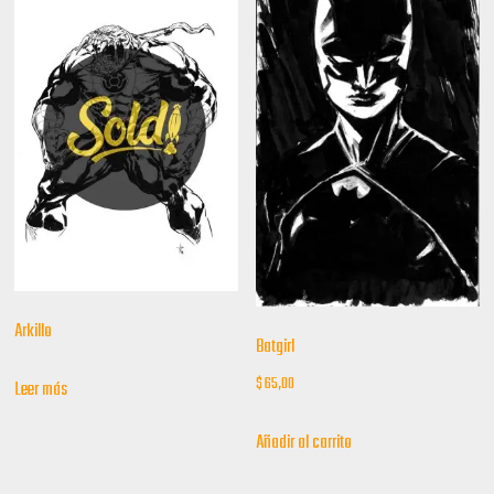
Arkillo
Batgirl
$
65,00
Leer más
Añadir al carrito