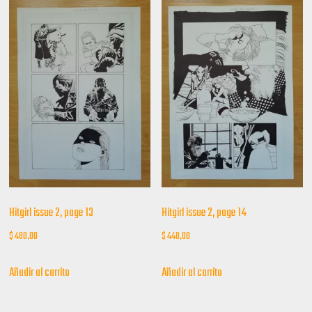
Hitgirl issue 2, page 13
Hitgirl issue 2, page 14
$
480,00
$
440,00
Añadir al carrito
Añadir al carrito