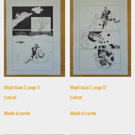
Hitgirl issue 2, page 11
Hitgirl issue 2, page 12
$
480,00
$
460,00
Añadir al carrito
Añadir al carrito