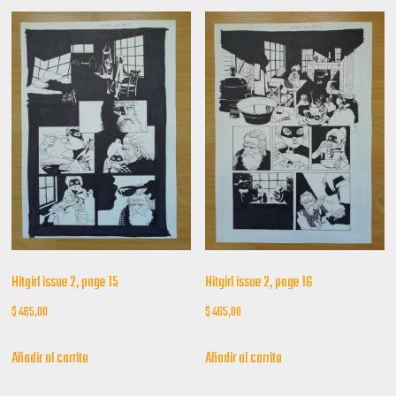
Hitgirl issue 2, page 15
Hitgirl issue 2, page 16
$
465,00
$
465,00
Añadir al carrito
Añadir al carrito