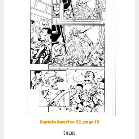
Captain America 22, page 19
$
115,00