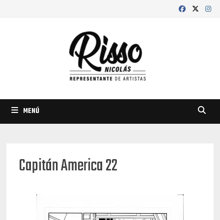
Saltar
al
contenido
MENÚ
Capitán America 22