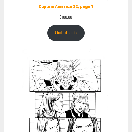
Captain America 22, page 7
$
100,00
Añadir al carrito