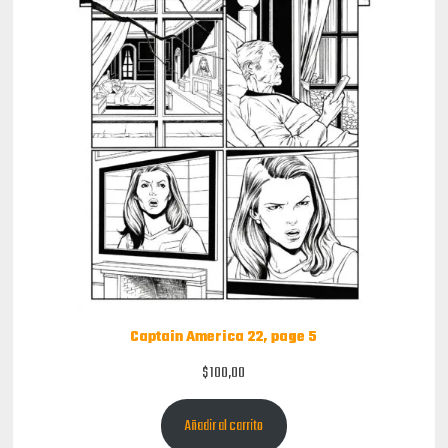
Captain America 22, page 5
$
100,00
Añadir al carrito