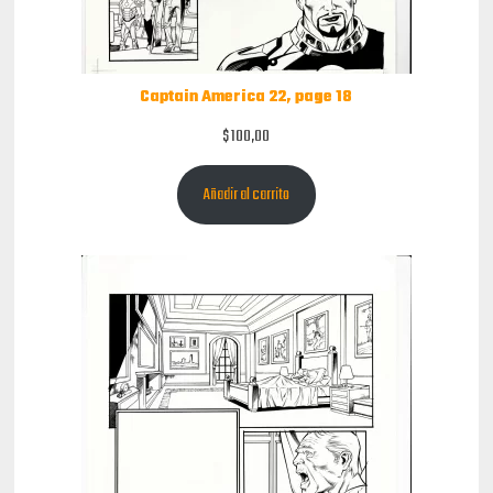
Captain America 22, page 18
$
100,00
Añadir al carrito