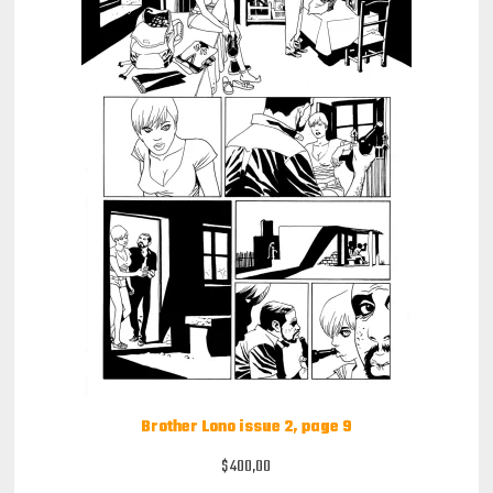
Brother Lono issue 2, page 9
$
400,00