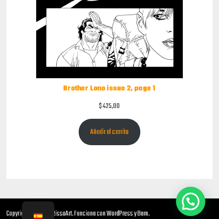
Brother Lono issue 2, page 1
$
425,00
Añadir al carrito
Copyright © 2026
NRissoArt
. Funciona con
WordPress
y
Bam
.