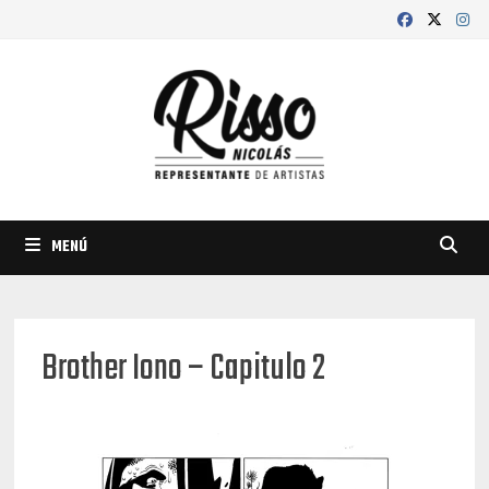
Saltar
al
contenido
MENÚ
Brother Iono – Capitulo 2