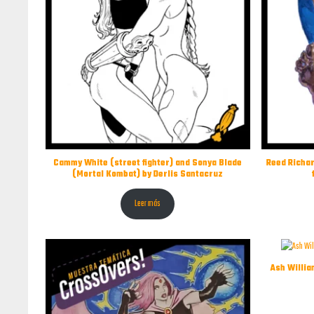
Cammy White (street fighter) and Sonya Blade
Reed Richar
(Mortal Kombat) by Derlis Santacruz
Leer más
Ash Willia