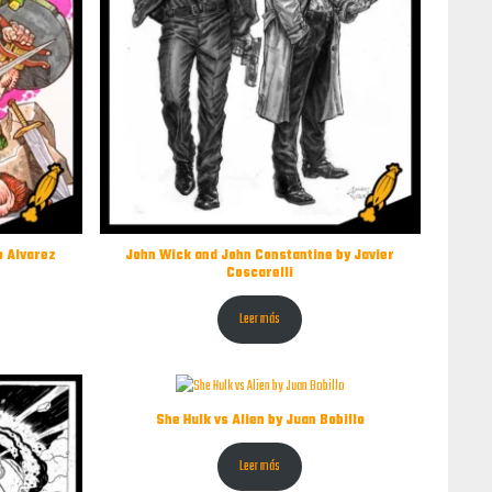
o Alvarez
John Wick and John Constantine by Javier
Coscarelli
Leer más
She Hulk vs Alien by Juan Bobillo
Leer más