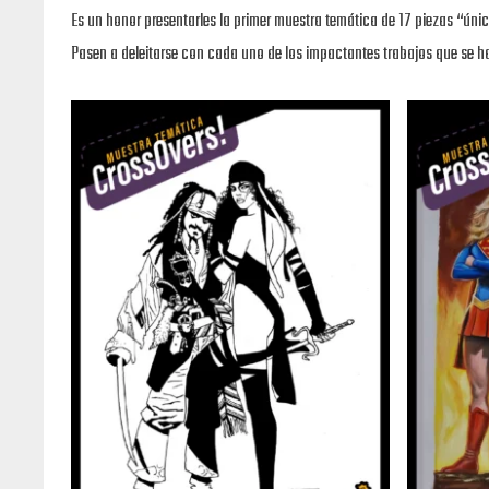
Es un honor presentarles la primer muestra temática de 17 piezas “úni
Pasen a deleitarse con cada uno de los impactantes trabajos que se h