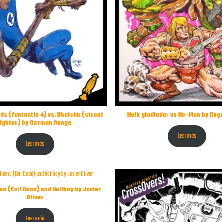
ds (fantastic 4) vs. Dhalsim (street
Hulk gladiador vs He-Man by Dog
fighter) by German Genga
Leer más
Leer más
ms (Evil Dead) and Hellboy by Javier
Oliver
Leer más