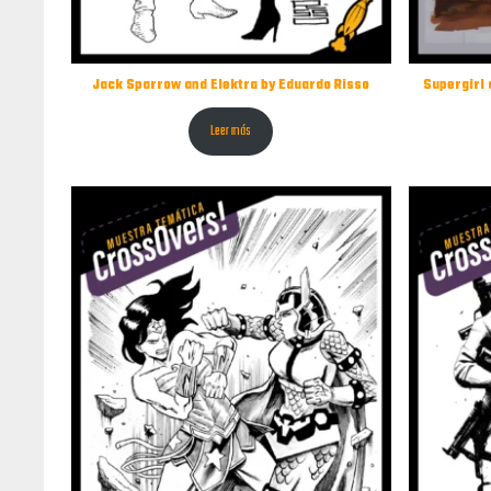
Jack Sparrow and Elektra by Eduardo Risso
Supergirl 
Leer más