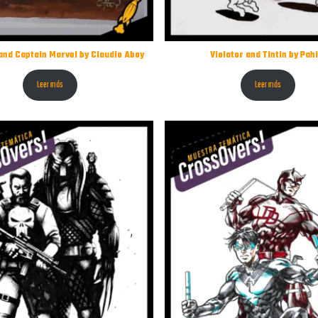
and Captain Marvel by Claudio Aboy
Violator and Tintin by Pah
Leer más
Leer más