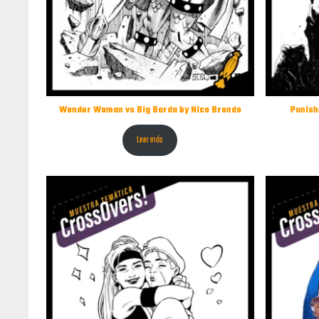
Wonder Woman vs Big Barda by Nico Brondo
Punish
Leer más