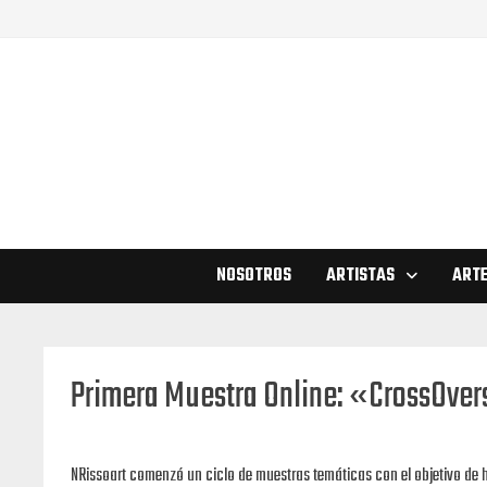
Saltar
al
contenido
NOSOTROS
ARTISTAS
ARTE
Primera Muestra Online: «CrossOver
NRissoart comenzó un ciclo de muestras temáticas con el objetivo de h