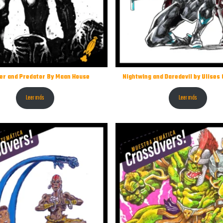
er and Predator By Maan House
Nightwing and Daredevil by Ulises
Leer más
Leer más