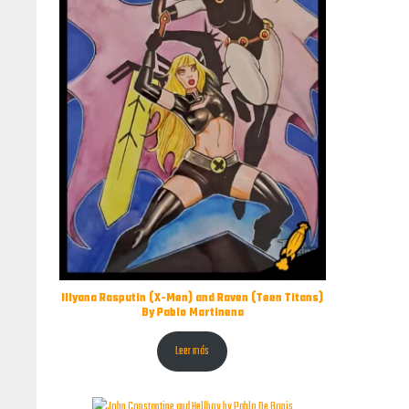
Illyana Rasputin (X-Men) and Raven (Teen Titans)
By Pablo Martinena
Leer más