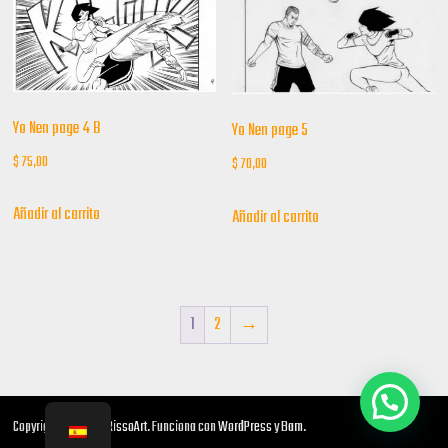
Yo Nen page 4 B
Yo Nen page 5
$
75,00
$
70,00
Añadir al carrito
Añadir al carrito
1
2
→
Copyright © 2026
NRissoArt
. Funciona con
WordPress
y
Bam
.