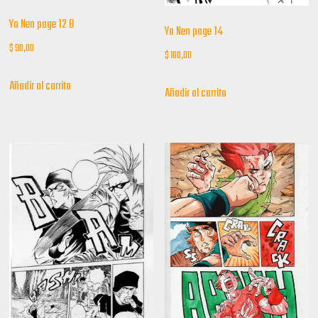
Yo Nen page 12 B
Yo Nen page 14
$
90,00
$
100,00
Añadir al carrito
Añadir al carrito