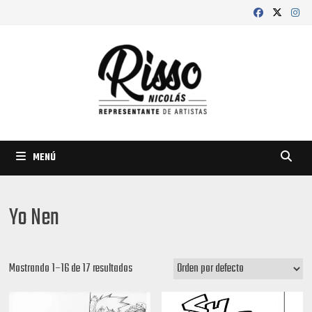
Saltar
al
contenido
MENÚ
Yo Nen
Mostrando 1–16 de 17 resultados