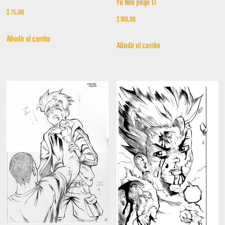
Yo Nen page 11
$
75,00
$
100,00
Añadir al carrito
Añadir al carrito