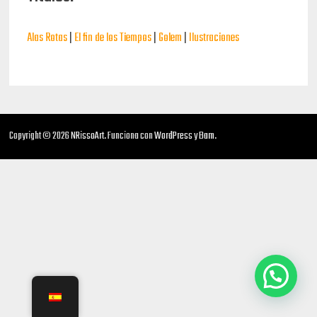
Alas Rotas
|
El fin de los Tiempos
|
Golem
|
Ilustraciones
Copyright © 2026
NRissoArt
. Funciona con
WordPress
y
Bam
.