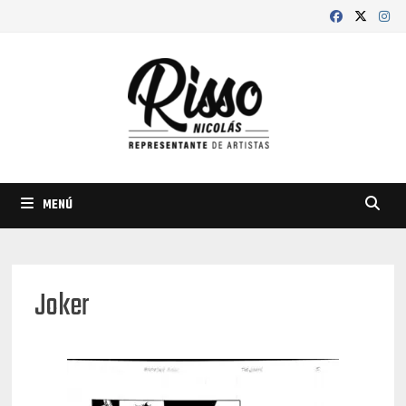
Saltar
al
contenido
MENÚ
Joker