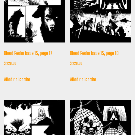
Blood Realm issue 15, page 17
Blood Realm issue 15, page 18
$
220,00
$
220,00
Añadir al carrito
Añadir al carrito