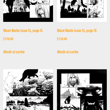
Blood Realm issue 15, page 15
Blood Realm issue 15, page 16
$
220,00
$
220,00
Añadir al carrito
Añadir al carrito