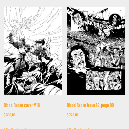
Blood Realm cover #16
Blood Realm issue 15, page 00
$
350,00
$
220,00