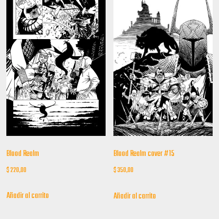
Blood Realm
Blood Realm cover #15
$
220,00
$
350,00
Añadir al carrito
Añadir al carrito