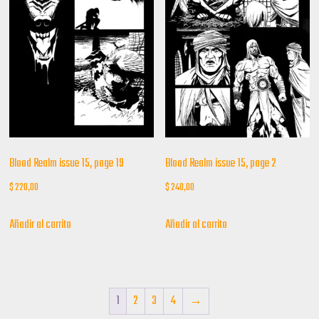
Blood Realm issue 15, page 19
Blood Realm issue 15, page 2
$
220,00
$
240,00
Añadir al carrito
Añadir al carrito
1
2
3
4
→