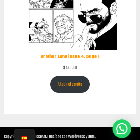
Brother Lono issue 4, page 1
$
450,00
Añadir al carrito
Copyright © 2026
NRissoArt
. Funciona con
WordPress
y
Bam
.