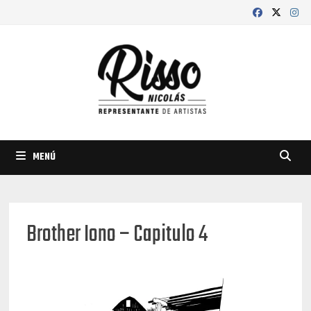
Saltar
al
contenido
MENÚ
Brother Iono – Capitulo 4