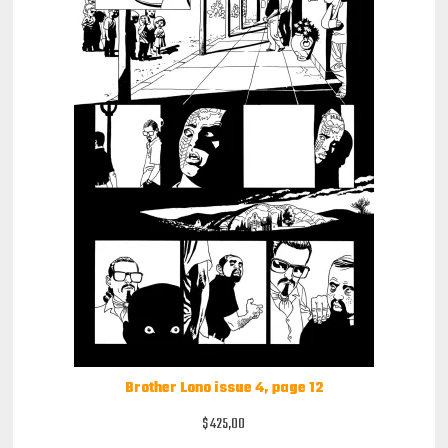
Brother Lono issue 4, page 12
$
425,00