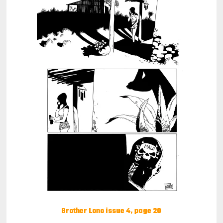
Brother Lono issue 4, page 20