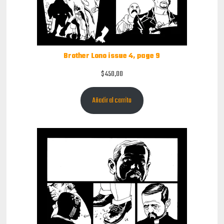
Brother Lono issue 4, page 9
$
450,00
Añadir al carrito