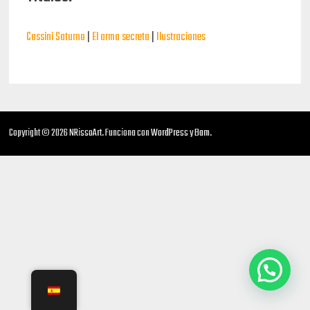
Cassini Saturno
|
El arma secreta
|
Ilustraciones
Copyright © 2026
NRissoArt
. Funciona con
WordPress
y
Bam
.