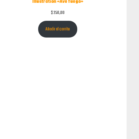
Illustration «Ave fuego»
$
250,00
Añadir al carrito