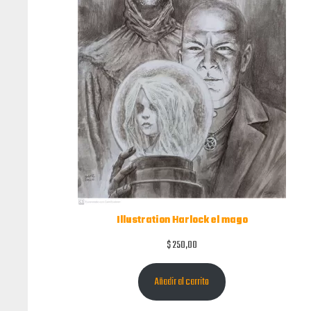
Illustration Harlock el mago
$
250,00
Añadir al carrito