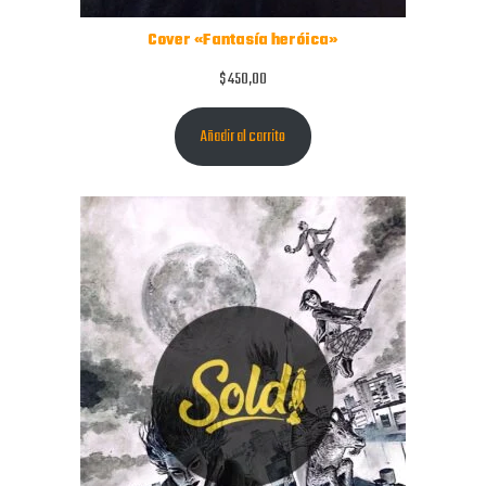
Cover «Fantasía heróica»
$
450,00
Añadir al carrito