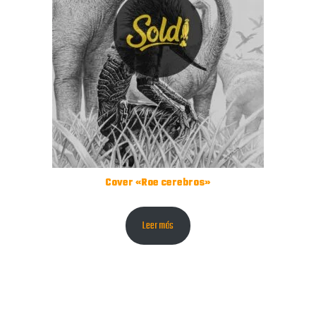
Cover «Roe cerebros»
Leer más