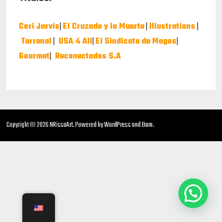
Cori Jarvis
|
El Cruzado y la Muerte
|
Illustrations
|
Terrenal
|
USA 4 All
|
El Sindicato de Magos
|
Gourmet
|
Reconectados S.A
Copyright © 2026
NRissoArt
. Powered by
WordPress
and
Bam
.